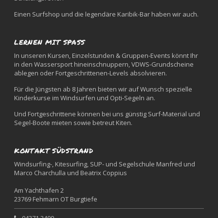
Einen Surfshop und die legendäre Karibik-Bar haben wir auch.
LERNEN MIT SPASS
In unseren Kursen, Einzelstunden & Gruppen-Events könnt Ihr
in den Wassersport hineinschnuppern, VDWS-Grundscheine
ablegen oder Fortgeschrittenen-Levels absolvieren.
Für die Jüngsten ab 8 Jahren bieten wir auf Wunsch spezielle
Kinderkurse im Windsurfen und Opti-Segeln an.
Und Fortgeschrittene können bei uns günstig Surf-Material und
Segel-Boote mieten sowie betreut Kiten.
KONTAKT SÜDSTRAND
Windsurfing-, Kitesurfing, SUP- und Segelschule Manfred und
Marco Charchulla und Beatrix Coppius
Am Yachthafen 2
23769 Fehmarn OT Burgtiefe
04371 3400