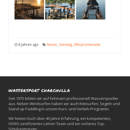
8 Jahren ago
Revier
,
Seesteg
,
Uferpromenade
WASSERSPORT CHARCHULLA
Seit 1975 bilden wir auf Fehmarn professionell Wassersportler
aus. Neben Windsurfen haben wir auch Kitesurfen, Segeln und
Stand up Paddling in unsem Kurs- und Verleih-Programm.
Wir bieten Euch über 40 Jahre Erfahrung, ein kompetentes,
VDWS-zertifiziertes Lehrer-Team und ein sicheres Top-
Schulungsrevier.