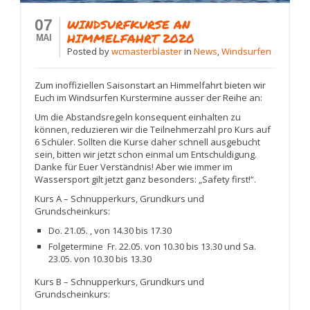
07
WINDSURFKURSE AN
HIMMELFAHRT 2020
MAI
Posted
by
wcmasterblaster
in
News
,
Windsurfen
Zum inoffiziellen Saisonstart an Himmelfahrt bieten wir
Euch im Windsurfen Kurstermine ausser der Reihe an:
Um die Abstandsregeln konsequent einhalten zu
können, reduzieren wir die Teilnehmerzahl pro Kurs auf
6 Schüler. Sollten die Kurse daher schnell ausgebucht
sein, bitten wir jetzt schon einmal um Entschuldigung.
Danke für Euer Verständnis! Aber wie immer im
Wassersport gilt jetzt ganz besonders: „Safety first!“.
Kurs A – Schnupperkurs, Grundkurs und
Grundscheinkurs:
Do. 21.05. , von 14.30 bis 17.30
Folgetermine Fr. 22.05. von 10.30 bis 13.30 und Sa.
23.05. von 10.30 bis 13.30
Kurs B – Schnupperkurs, Grundkurs und
Grundscheinkurs: