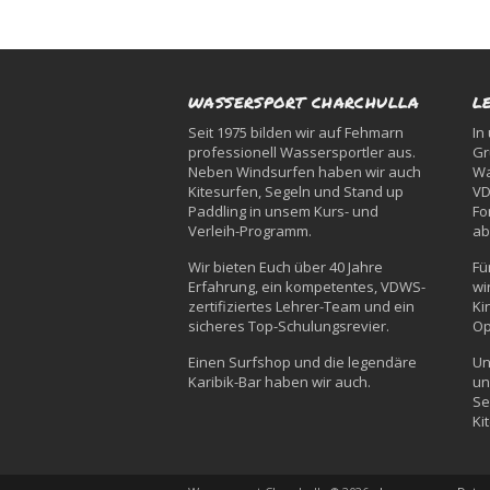
WASSERSPORT CHARCHULLA
L
Seit 1975 bilden wir auf Fehmarn
In
professionell Wassersportler aus.
Gr
Neben Windsurfen haben wir auch
Wa
Kitesurfen, Segeln und Stand up
VD
Paddling in unsem Kurs- und
Fo
Verleih-Programm.
ab
Wir bieten Euch über 40 Jahre
Fü
Erfahrung, ein kompetentes, VDWS-
wi
zertifiziertes Lehrer-Team und ein
Ki
sicheres Top-Schulungsrevier.
Op
Einen Surfshop und die legendäre
Un
Karibik-Bar haben wir auch.
un
Se
Ki