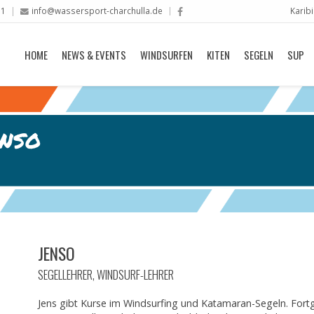
11
info@wassersport-charchulla.de
Karib
HOME
NEWS & EVENTS
WINDSURFEN
KITEN
SEGELN
SUP
ENSO
JENSO
SEGELLEHRER, WINDSURF-LEHRER
Jens gibt Kurse im Windsurfing und Katamaran-Segeln. Fort