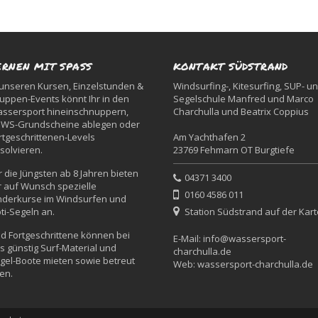
ERNEN MIT SPASS
KONTAKT SÜDSTRAND
 unseren Kursen, Einzelstunden &
Windsurfing-, Kitesurfing, SUP- u
uppen-Events könnt Ihr in den
Segelschule Manfred und Marco
ssersport hineinschnuppern,
Charchulla und Beatrix Coppius
WS-Grundscheine ablegen oder
rtgeschrittenen-Levels
Am Yachthafen 2
solvieren.
23769 Fehmarn OT Burgtiefe
r die Jüngsten ab 8 Jahren bieten
04371 3400
r auf Wunsch spezielle
0160 4586 011
nderkurse im Windsurfen und
ti-Segeln an.
Station Südstrand auf der Kart
d Fortgeschrittene können bei
E-Mail:
info@wassersport-
s günstig Surf-Material und
charchulla.de
gel-Boote mieten sowie betreut
Web:
wassersport-charchulla.de
ten.