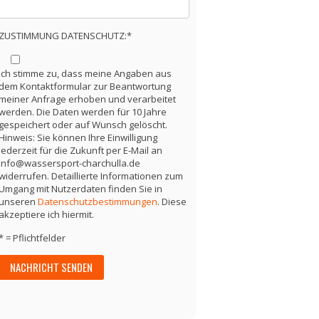
ZUSTIMMUNG DATENSCHUTZ:*
Ich stimme zu, dass meine Angaben aus
dem Kontaktformular zur Beantwortung
meiner Anfrage erhoben und verarbeitet
werden. Die Daten werden für 10 Jahre
gespeichert oder auf Wunsch gelöscht.
Hinweis: Sie können Ihre Einwilligung
jederzeit für die Zukunft per E-Mail an
info@wassersport-charchulla.de
widerrufen. Detaillierte Informationen zum
Umgang mit Nutzerdaten finden Sie in
unseren
Datenschutzbestimmungen
. Diese
akzeptiere ich hiermit.
* = Pflichtfelder