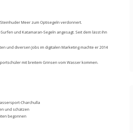
m Steinhuder Meer zum Optisegeln verdonnert.
-Surfen und Katamaran-Segeln angesagt. Seit dem lässt ihn
n und diversen Jobs im digitalen Marketing machte er 2014
rsportschüler mit breitem Grinsen vom Wasser kommen.
Wassersport-Charchulla
nen und schätzen
Kiten begonnen