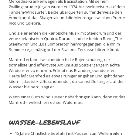
Mercedes-Krankenwagen als Basisstation. Mit seinem
Zwillingsbruder Jürgen wurde er 1974 Vizeweltmeister auf dem
Tandem-Windsurfer. Beide überquerten surfenderweise den
Ärmelkanal, das Skagerrak und die Meerenge zwischen Puerte
Rico und Colebra.
Und sie erlernten die karibische Musik mit Steeldrum und der
venezoelanischen Quatro. Daraus sind die beiden Band „The
Steeltwins“ und „Los Sombreros“ hervorgegangen, die Ihr im
Sommer regelmäßig auf der Stations-Terrasse hören könnt.
Manfred erfand zwischendurch die Bojenschulung, die
schnellste und effektivste Art, um aus Spaziergängern echte
Windsurfer zu machen. Er liebt das Brandungswindsurfen.
Heute läßt Manfred es etwas ruhiger angehen und geht daher
kiten – „das ist kräfteschonender, da kannst Du länger auf dem
Wasser bleiben“, sagt er.
Wenn einer Euch Wind + Meer näherbringen kann, dann ist das
Manfred – wirklich ein echter Waterman.
WASSER-LEBENSLAUF
15 Jahre Christliche Seefahrt mit Pausen zum Wellenreiten