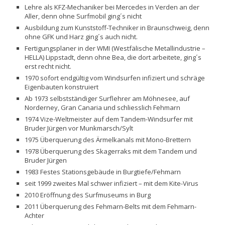
Lehre als KFZ-Mechaniker bei Mercedes in Verden an der
Aller, denn ohne Surfmobil ging´s nicht
Ausbildung zum Kunststoff-Techniker in Braunschweig, denn
ohne GFK und Harz ging´s auch nicht.
Fertigungsplaner in der WMI (Westfälische Metallindustrie –
HELLA) Lippstadt, denn ohne Bea, die dort arbeitete, ging´s
erst recht nicht.
1970 sofort endgültig vom Windsurfen infiziert und schräge
Eigenbauten konstruiert
Ab 1973 selbstständiger Surflehrer am Möhnesee, auf
Norderney, Gran Canaria und schliesslich Fehmarn
1974 Vize-Weltmeister auf dem Tandem-Windsurfer mit
Bruder Jürgen vor Munkmarsch/Sylt
1975 Überquerung des Ärmelkanals mit Mono-Brettern
1978 Überquerung des Skagerraks mit dem Tandem und
Bruder Jürgen
1983 Festes Stationsgebäude in Burgtiefe/Fehmarn
seit 1999 zweites Mal schwer infiziert – mit dem Kite-Virus
2010 Eröffnung des Surfmuseums in Burg
2011 Überquerung des Fehmarn-Belts mit dem Fehmarn-
Achter