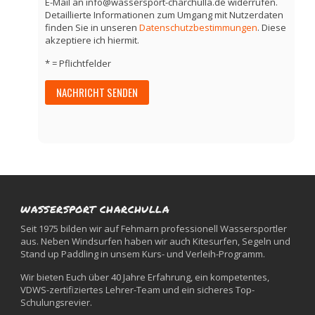
E-Mail an info@wassersport-charchulla.de widerrufen.
Detaillierte Informationen zum Umgang mit Nutzerdaten
finden Sie in unseren
Datenschutzbestimmungen
. Diese
akzeptiere ich hiermit.
* = Pflichtfelder
WASSERSPORT CHARCHULLA
Seit 1975 bilden wir auf Fehmarn professionell Wassersportler
aus. Neben Windsurfen haben wir auch Kitesurfen, Segeln und
Stand up Paddling in unsem Kurs- und Verleih-Programm.
Wir bieten Euch über 40 Jahre Erfahrung, ein kompetentes,
VDWS-zertifiziertes Lehrer-Team und ein sicheres Top-
Schulungsrevier.