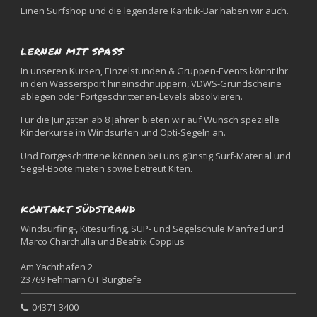
Einen Surfshop und die legendäre Karibik-Bar haben wir auch.
LERNEN MIT SPASS
In unseren Kursen, Einzelstunden & Gruppen-Events könnt Ihr
in den Wassersport hineinschnuppern, VDWS-Grundscheine
ablegen oder Fortgeschrittenen-Levels absolvieren.
Für die Jüngsten ab 8 Jahren bieten wir auf Wunsch spezielle
Kinderkurse im Windsurfen und Opti-Segeln an.
Und Fortgeschrittene können bei uns günstig Surf-Material und
Segel-Boote mieten sowie betreut Kiten.
KONTAKT SÜDSTRAND
Windsurfing-, Kitesurfing, SUP- und Segelschule Manfred und
Marco Charchulla und Beatrix Coppius
Am Yachthafen 2
23769 Fehmarn OT Burgtiefe
04371 3400