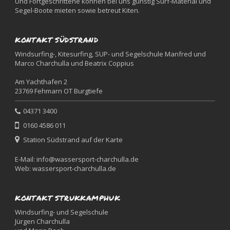
Und Fortgeschrittene können bei uns günstig Surf-Material und
Segel-Boote mieten sowie betreut Kiten.
KONTAKT SÜDSTRAND
Windsurfing-, Kitesurfing, SUP- und Segelschule Manfred und
Marco Charchulla und Beatrix Coppius
Am Yachthafen 2
23769 Fehmarn OT Burgtiefe
04371 3400
0160 4586 011
Station Südstrand auf der Karte
E-Mail:
info@wassersport-charchulla.de
Web:
wassersport-charchulla.de
KONTAKT STRUKKAMPHUK
Windsurfing- und Segelschule
Jürgen Charchulla