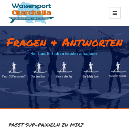
Fragen & Antworten
Hier könnt Ihr Euch ein bisschen aufschlauen.
Sicheres SUP-en
Passt SUP-en zu mir?
Vor dem Kurs
Mein erster Tag
Die Safety Card
MEHR ERFAHREN
PASST SUP-PADDELN ZU MIR?