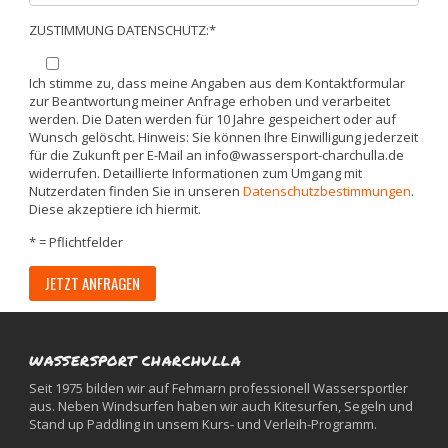
ZUSTIMMUNG DATENSCHUTZ:*
Ich stimme zu, dass meine Angaben aus dem Kontaktformular
zur Beantwortung meiner Anfrage erhoben und verarbeitet
werden. Die Daten werden für 10 Jahre gespeichert oder auf
Wunsch gelöscht. Hinweis: Sie können Ihre Einwilligung jederzeit
für die Zukunft per E-Mail an info@wassersport-charchulla.de
widerrufen. Detaillierte Informationen zum Umgang mit
Nutzerdaten finden Sie in unseren
Datenschutzbestimmungen
.
Diese akzeptiere ich hiermit.
* = Pflichtfelder
WASSERSPORT CHARCHULLA
Seit 1975 bilden wir auf Fehmarn professionell Wassersportler
aus. Neben Windsurfen haben wir auch Kitesurfen, Segeln und
Stand up Paddling in unsem Kurs- und Verleih-Programm.