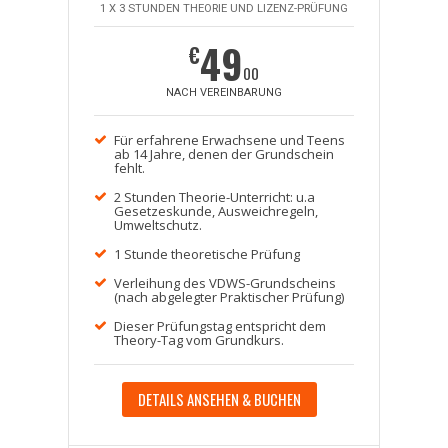
1 X 3 STUNDEN THEORIE UND LIZENZ-PRÜFUNG
49
€
00
NACH VEREINBARUNG
Für erfahrene Erwachsene und Teens
ab 14 Jahre, denen der Grundschein
fehlt.
2 Stunden Theorie-Unterricht: u.a
Gesetzeskunde, Ausweichregeln,
Umweltschutz.
1 Stunde theoretische Prüfung
Verleihung des VDWS-Grundscheins
(nach abgelegter Praktischer Prüfung)
Dieser Prüfungstag entspricht dem
Theory-Tag vom Grundkurs.
DETAILS ANSEHEN & BUCHEN