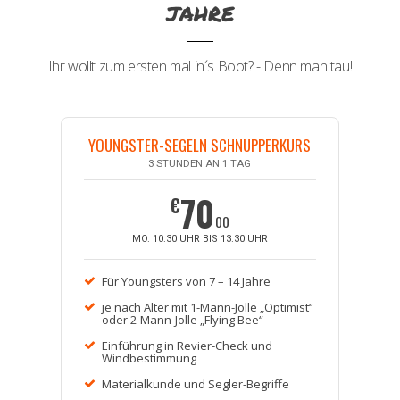
JAHRE
Ihr wollt zum ersten mal in´s Boot? - Denn man tau!
YOUNGSTER-SEGELN SCHNUPPERKURS
3 STUNDEN AN 1 TAG
70
€
00
MO. 10.30 UHR BIS 13.30 UHR
Für Youngsters von 7 – 14 Jahre
je nach Alter mit 1-Mann-Jolle „Optimist“
oder 2-Mann-Jolle „Flying Bee“
Einführung in Revier-Check und
Windbestimmung
Materialkunde und Segler-Begriffe