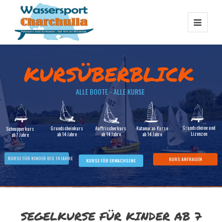
KURSÜBERBLICK
ALLE BOOTE - ALLE KURSE
Grundscheine und
Grundscheinkurs
Auffrischerkurs
Katamaran-Kurse
Schnupperkurs
Lizenzen
ab 14 Jahre
ab 14 Jahre
ab 14 Jahre
ab 7 Jahre
KURSE FÜR KINDER BIS 14 JAHRE
KURS ANFRAGEN
KURSE FÜR ERWACHSENE
SEGELKURSE FÜR KINDER AB 7