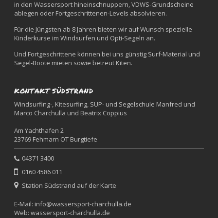
in den Wassersport hineinschnuppern, VDWS-Grundscheine
ablegen oder Fortgeschrittenen-Levels absolvieren.
Für die Jüngsten ab 8 Jahren bieten wir auf Wunsch spezielle
Kinderkurse im Windsurfen und Opti-Segeln an.
Und Fortgeschrittene können bei uns günstig Surf-Material und
Segel-Boote mieten sowie betreut Kiten.
KONTAKT SÜDSTRAND
Windsurfing-, Kitesurfing, SUP- und Segelschule Manfred und
Marco Charchulla und Beatrix Coppius
Am Yachthafen 2
23769 Fehmarn OT Burgtiefe
04371 3400
0160 4586 011
Station Südstrand auf der Karte
E-Mail:
info@wassersport-charchulla.de
Web:
wassersport-charchulla.de