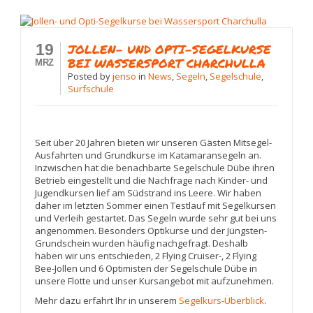
19
JOLLEN- UND OPTI-SEGELKURSE
BEI WASSERSPORT CHARCHULLA
MRZ
Posted
by
jenso
in
News
,
Segeln
,
Segelschule
,
Surfschule
Seit über 20 Jahren bieten wir unseren Gästen Mitsegel-
Ausfahrten und Grundkurse im Katamaransegeln an.
Inzwischen hat die benachbarte Segelschule Dübe ihren
Betrieb eingestellt und die Nachfrage nach Kinder- und
Jugendkursen lief am Südstrand ins Leere. Wir haben
daher im letzten Sommer einen Testlauf mit Segelkursen
und Verleih gestartet. Das Segeln wurde sehr gut bei uns
angenommen. Besonders Optikurse und der Jüngsten-
Grundschein wurden häufig nachgefragt. Deshalb
haben wir uns entschieden, 2 Flying Cruiser-, 2 Flying
Bee-Jollen und 6 Optimisten der Segelschule Dübe in
unsere Flotte und unser Kursangebot mit aufzunehmen.
Mehr dazu erfahrt Ihr in unserem
Segelkurs-Überblick
.