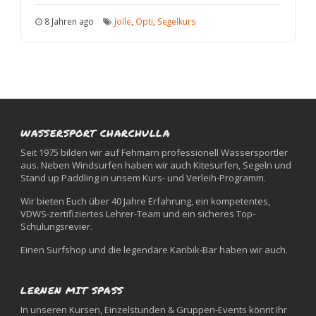
8 Jahren ago
Jolle
,
Opti
,
Segelkurs
WASSERSPORT CHARCHULLA
Seit 1975 bilden wir auf Fehmarn professionell Wassersportler
aus. Neben Windsurfen haben wir auch Kitesurfen, Segeln und
Stand up Paddling in unsem Kurs- und Verleih-Programm.
Wir bieten Euch über 40 Jahre Erfahrung, ein kompetentes,
VDWS-zertifiziertes Lehrer-Team und ein sicheres Top-
Schulungsrevier.
Einen Surfshop und die legendäre Karibik-Bar haben wir auch.
LERNEN MIT SPASS
In unseren Kursen, Einzelstunden & Gruppen-Events könnt Ihr