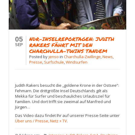
05
NDR-INSELREPORTAGEN: JUDITH
RAKERS FÄHRT MIT DEN
SEP
CHARCHULLA-TWINS TANDEM
Posted
by
jenso
in
Charchulla-Zwillinge
,
News
,
Presse
,
Surfschule
,
Windsurfen
Judith Rakers besucht die „goldene Krone in der Ostsee“:
Fehmarn. Die drittgrößte Insel Deutschlands gilt als
Mekka für Surfer und beschauliches Urlaubsziel für
Familien. Und dort trifft sie zweimal auf Manfred und
Jürgen…
Das Video dazu findet Ihr auf unserer Presse-Seite unter
Über uns / Presse, Netz + TV
.