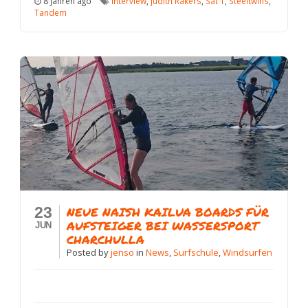
8 Jahren ago
Interview
,
Judith Rakers
,
Sat 1
,
Steeltwins
,
Tandem
23
NEUE NAISH KAILUA BOARDS FÜR
AUFSTEIGER BEI WASSERSPORT
JUN
CHARCHULLA
Posted
by
jenso
in
News
,
Surfschule
,
Windsurfen