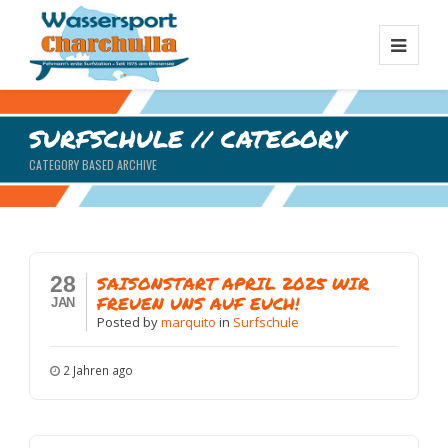
SURFSCHULE // CATEGORY
CATEGORY BASED ARCHIVE
28
SAISONSTART APRIL 2025 WIR
FREUEN UNS AUF EUCH!
JAN
Posted
by
marquito
in
Surfschule
2 Jahren ago