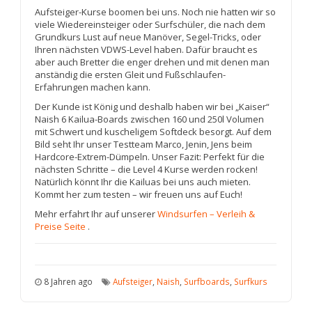
Aufsteiger-Kurse boomen bei uns. Noch nie hatten wir so
viele Wiedereinsteiger oder Surfschüler, die nach dem
Grundkurs Lust auf neue Manöver, Segel-Tricks, oder
Ihren nächsten VDWS-Level haben. Dafür braucht es
aber auch Bretter die enger drehen und mit denen man
anständig die ersten Gleit und Fußschlaufen-
Erfahrungen machen kann.
Der Kunde ist König und deshalb haben wir bei „Kaiser“
Naish 6 Kailua-Boards zwischen 160 und 250l Volumen
mit Schwert und kuscheligem Softdeck besorgt. Auf dem
Bild seht Ihr unser Testteam Marco, Jenin, Jens beim
Hardcore-Extrem-Dümpeln. Unser Fazit: Perfekt für die
nächsten Schritte – die Level 4 Kurse werden rocken!
Natürlich könnt Ihr die Kailuas bei uns auch mieten.
Kommt her zum testen – wir freuen uns auf Euch!
Mehr erfahrt Ihr auf unserer
Windsurfen – Verleih &
Preise Seite
.
8 Jahren ago
Aufsteiger
,
Naish
,
Surfboards
,
Surfkurs