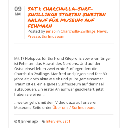
09
SAT 1: CHARCHULLA-SURF-
ZWILLINGE STARTEN ZWEITEN
MAI
ANLAUF FÜR MUSEUM AUF
FEHMARN
Posted
by
jenso
in
Charchulla-Zwillinge
,
News
,
Presse
,
Surfmuseum
Mit 17 Hotspots für Surf- und Kiteprofis sowie -anfänger
ist Fehmarn das Hawaii des Nordens. Und auf der
Ostseeinsel leben zwei echte Surflegenden: die
Charchulla-Zwillinge. Manfred und Jürgen sind fast 80
Jahre alt, doch aktiv wie eh und je. Ihr gemeinsamer
Traum ist es, ein eigenes Surfmuseum auf der Insel
aufzubauen. Ein erster Anlauf war gescheitert, jetzt
haben sie einen …
…weiter geht´s mit dem Video dazu auf unserer
Museums-Seite unter
Über uns / Surfmuseum
.
8 Jahren ago
Interview
,
Sat 1