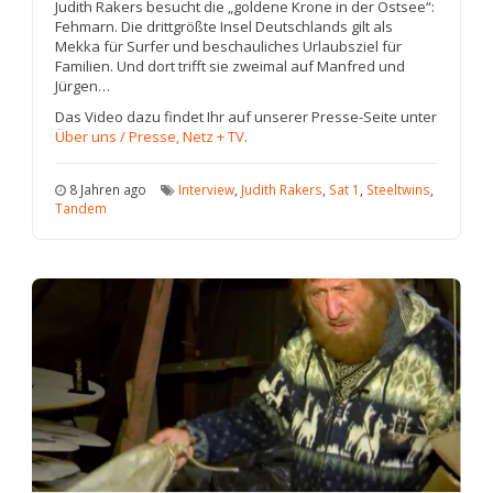
Judith Rakers besucht die „goldene Krone in der Ostsee“:
Fehmarn. Die drittgrößte Insel Deutschlands gilt als
Mekka für Surfer und beschauliches Urlaubsziel für
Familien. Und dort trifft sie zweimal auf Manfred und
Jürgen…
Das Video dazu findet Ihr auf unserer Presse-Seite unter
Über uns / Presse, Netz + TV
.
8 Jahren ago
Interview
,
Judith Rakers
,
Sat 1
,
Steeltwins
,
Tandem