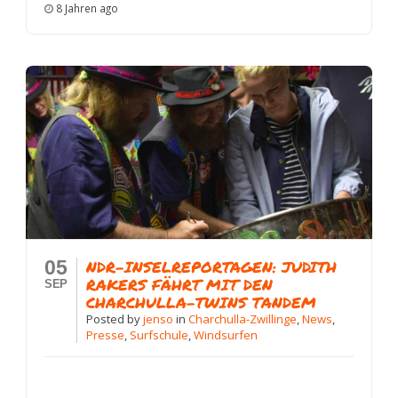
8 Jahren ago
05
NDR-INSELREPORTAGEN: JUDITH
RAKERS FÄHRT MIT DEN
SEP
CHARCHULLA-TWINS TANDEM
Posted
by
jenso
in
Charchulla-Zwillinge
,
News
,
Presse
,
Surfschule
,
Windsurfen