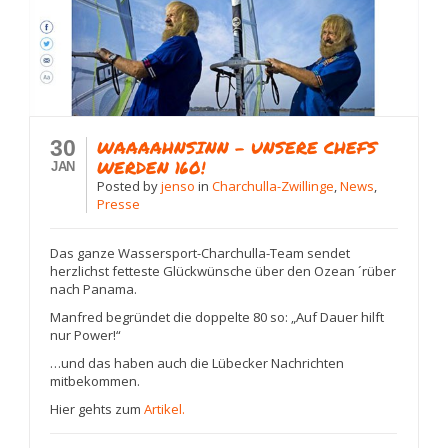
30
WAAAAHNSINN – UNSERE CHEFS
WERDEN 160!
JAN
Posted
by
jenso
in
Charchulla-Zwillinge
,
News
,
Presse
Das ganze Wassersport-Charchulla-Team sendet
herzlichst fetteste Glückwünsche über den Ozean ´rüber
nach Panama.
Manfred begründet die doppelte 80 so: „Auf Dauer hilft
nur Power!“
…und das haben auch die Lübecker Nachrichten
mitbekommen.
Hier gehts zum
Artikel.