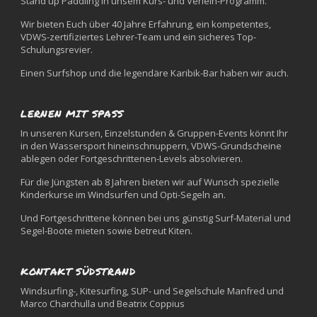
Stand up Paddling in unsem Kurs- und Verleih-Programm.
Wir bieten Euch über 40 Jahre Erfahrung, ein kompetentes,
VDWS-zertifiziertes Lehrer-Team und ein sicheres Top-
Schulungsrevier.
Einen Surfshop und die legendäre Karibik-Bar haben wir auch.
LERNEN MIT SPASS
In unseren Kursen, Einzelstunden & Gruppen-Events könnt Ihr
in den Wassersport hineinschnuppern, VDWS-Grundscheine
ablegen oder Fortgeschrittenen-Levels absolvieren.
Für die Jüngsten ab 8 Jahren bieten wir auf Wunsch spezielle
Kinderkurse im Windsurfen und Opti-Segeln an.
Und Fortgeschrittene können bei uns günstig Surf-Material und
Segel-Boote mieten sowie betreut Kiten.
KONTAKT SÜDSTRAND
Windsurfing-, Kitesurfing, SUP- und Segelschule Manfred und
Marco Charchulla und Beatrix Coppius