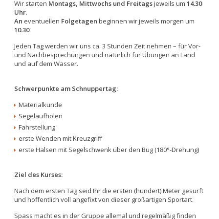
Wir starten
Montags, Mittwochs und Freitags
jeweils um
14.30
Uhr
.
An
eventuellen
Folgetagen
beginnen wir jeweils morgen um
10.30
.
Jeden Tag werden wir uns ca. 3 Stunden Zeit nehmen – für Vor-
und Nachbesprechungen und natürlich für Übungen an Land
und auf dem Wasser.
Schwerpunkte am Schnuppertag:
Materialkunde
Segelaufholen
Fahrstellung
erste Wenden mit Kreuzgriff
erste Halsen mit Segelschwenk über den Bug (180°-Drehung)
Ziel des Kurses:
Nach dem ersten Tag seid Ihr die ersten (hundert) Meter gesurft
und hoffentlich voll angefixt von dieser großartigen Sportart.
Spass macht es in der Gruppe allemal und regelmäßig finden