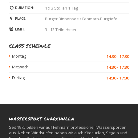
DURATION:
1 x 3 Std. an 1 Tag
PLACE:
Burger Binnensee / Fehmarn-Burgtiefe
LIMIT:
3 - 13 Teilnehmer
CLASS SCHEDULE
Montag
14:30 - 17:30
Mittwoch
14:30 - 17:30
Freitag
14:30 - 17:30
WASSERSPORT CHARCHULLA
Seit 1975 bilden wir auf Fehmarn professionell Wassersportler
aus. Neben Windsurfen haben wir auch Kitesurfen, Segeln und