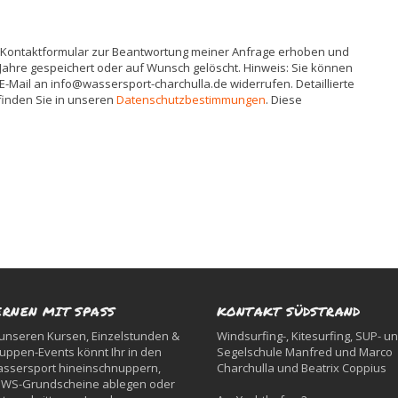
 Kontaktformular zur Beantwortung meiner Anfrage erhoben und
 Jahre gespeichert oder auf Wunsch gelöscht. Hinweis: Sie können
r E-Mail an info@wassersport-charchulla.de widerrufen. Detaillierte
inden Sie in unseren
Datenschutzbestimmungen
. Diese
ERNEN MIT SPASS
KONTAKT SÜDSTRAND
 unseren Kursen, Einzelstunden &
Windsurfing-, Kitesurfing, SUP- u
uppen-Events könnt Ihr in den
Segelschule Manfred und Marco
ssersport hineinschnuppern,
Charchulla und Beatrix Coppius
WS-Grundscheine ablegen oder