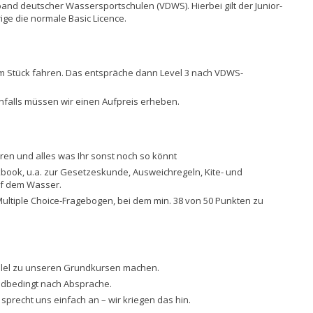
and deutscher Wassersportschulen (VDWS). Hierbei gilt der Junior-
ige die normale Basic Licence.
am Stück fahren. Das entspräche dann Level 3 nach VDWS-
ernfalls müssen wir einen Aufpreis erheben.
ren und alles was Ihr sonst noch so könnt
kbook, u.a. zur Gesetzeskunde, Ausweichregeln, Kite- und
uf dem Wasser.
ultiple Choice-Fragebogen, bei dem min. 38 von 50 Punkten zu
allel zu unseren Grundkursen machen.
indbedingt nach Absprache.
precht uns einfach an – wir kriegen das hin.