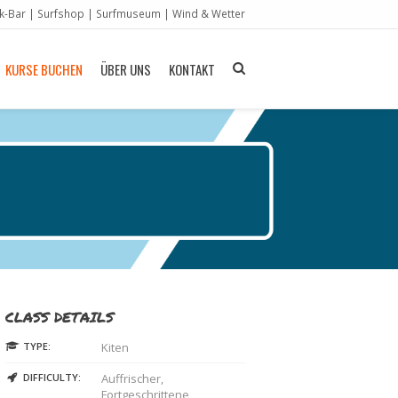
ik-Bar
|
Surfshop
|
Surfmuseum
|
Wind & Wetter
KURSE BUCHEN
ÜBER UNS
KONTAKT
CLASS DETAILS
TYPE:
Kiten
DIFFICULTY:
Auffrischer,
Fortgeschrittene