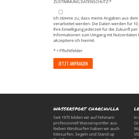
ZUSTIMMUNG DATENSCHUTZ:*
Ich stimme zu, dass meine Angaben aus dem
verarbeitet werden. Die Daten werden für 10
Ihre Einwilligung jederzeit für die Zukunft pe
Informationen zum Umgang mit Nutzerdaten f
akzeptiere ich hiermit.
* = Pflichtfelder
WASSERSPORT CHARCHULLA
L
Seit 1975 bilden wir auf Fehmarn
In
professionell Wassersportler aus.
Gr
Neben Windsurfen haben wir auch
Wa
Kitesurfen, Segeln und Stand up
VD