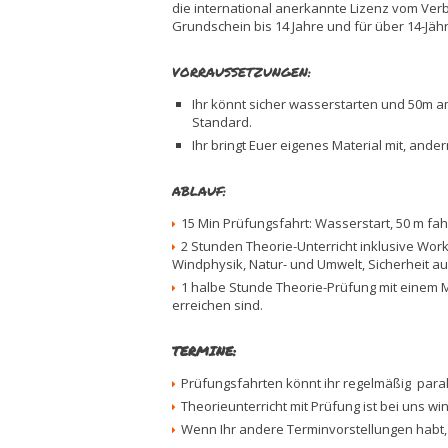
die international anerkannte Lizenz vom Verb
Grundschein bis 14 Jahre und für über 14-Jähr
VORRAUSSETZUNGEN:
Ihr könnt sicher wasserstarten und 50m 
Standard.
Ihr bringt Euer eigenes Material mit, and
ABLAUF:
15 Min Prüfungsfahrt: Wasserstart, 50 m fah
2 Stunden Theorie-Unterricht inklusive Wor
Windphysik, Natur- und Umwelt, Sicherheit a
1 halbe Stunde Theorie-Prüfung mit einem M
erreichen sind.
TERMINE:
Prüfungsfahrten könnt ihr regelmäßig par
Theorieunterricht mit Prüfung ist bei uns w
Wenn Ihr andere Terminvorstellungen habt, s