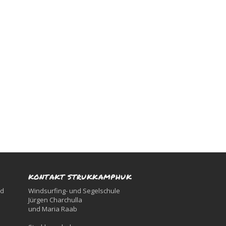
KONTAKT STRUKKAMPHUK
nd
Windsurfing- und Segelschule
Jürgen Charchulla
und Maria Raab