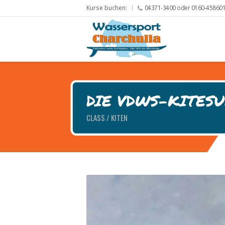
Kurse buchen:
04371-3400 oder 0160-45860
DIE VDWS-KITESU
CLASS / KITEN